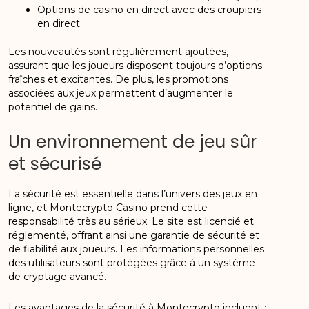
Options de casino en direct avec des croupiers
en direct
Les nouveautés sont régulièrement ajoutées,
assurant que les joueurs disposent toujours d’options
fraîches et excitantes. De plus, les promotions
associées aux jeux permettent d’augmenter le
potentiel de gains.
Un environnement de jeu sûr
et sécurisé
La sécurité est essentielle dans l’univers des jeux en
ligne, et Montecrypto Casino prend cette
responsabilité très au sérieux. Le site est licencié et
réglementé, offrant ainsi une garantie de sécurité et
de fiabilité aux joueurs. Les informations personnelles
des utilisateurs sont protégées grâce à un système
de cryptage avancé.
Les avantages de la sécurité à Montecrypto incluent :