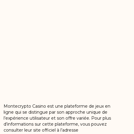
Montecrypto Casino est une plateforme de jeux en
ligne qui se distingue par son approche unique de
l’expérience utilisateur et son offre variée. Pour plus
d’informations sur cette plateforme, vous pouvez
consulter leur site officiel à l’adresse