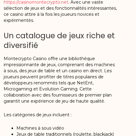
https://casinomontecrypto.net
. Avec une vaste
sélection de jeux et des fonctionnalités intéressantes,
ce casino attire à la fois les joueurs novices et
expérimentés.
Un catalogue de jeux riche et
diversifié
Montecrypto Casino offre une bibliothèque
impressionnante de jeux, comprenant des machines
à sous, des jeux de table et un casino en direct. Les
joueurs peuvent profiter de titres populaires de
développeurs renommés tels que NetEnt,
Microgaming et Evolution Gaming. Cette
collaboration avec des fournisseurs de premier plan
garantit une expérience de jeu de haute qualité.
Les catégories de jeux incluent :
Machines à sous vidéo
Jeux de table traditionnels (roulette, blackjack)