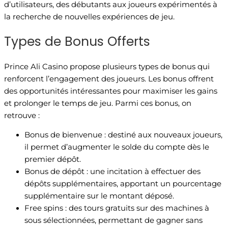
d’utilisateurs, des débutants aux joueurs expérimentés à
la recherche de nouvelles expériences de jeu.
Types de Bonus Offerts
Prince Ali Casino propose plusieurs types de bonus qui
renforcent l’engagement des joueurs. Les bonus offrent
des opportunités intéressantes pour maximiser les gains
et prolonger le temps de jeu. Parmi ces bonus, on
retrouve :
Bonus de bienvenue : destiné aux nouveaux joueurs,
il permet d’augmenter le solde du compte dès le
premier dépôt.
Bonus de dépôt : une incitation à effectuer des
dépôts supplémentaires, apportant un pourcentage
supplémentaire sur le montant déposé.
Free spins : des tours gratuits sur des machines à
sous sélectionnées, permettant de gagner sans