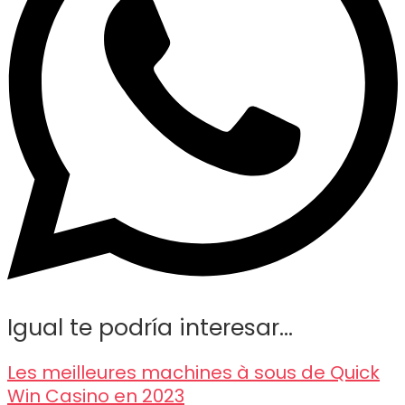
Igual te podría interesar...
Les meilleures machines à sous de Quick
Win Casino en 2023