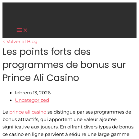
Main
Ir
Menu
al
contenido
Cultura Asiática
< Volver al Blog
Les points forts des
programmes de bonus sur
Prince Ali Casino
febrero 13, 2026
Uncategorized
Le
prince ali casino
se distingue par ses programmes de
bonus attractifs, qui apportent une valeur ajoutée
significative aux joueurs. En offrant divers types de bonus,
ce casino en ligne parvient à séduire une large gamme