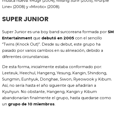
música nueva: «Hug» (2004), «Rising Sun» (2005), «Purple
Line» (2008) y «Mirotic» (2008).
SUPER JUNIOR
Super Junior es una boy band surcoreana formada por
SM
Entertainment
que
debutó en 2005
con el sencillo
“Twins (Knock Out)”. Desde su debut, este grupo ha
pasado por varios cambios en su alineación, debido a
diferentes circunstancias.
De esta forma, inicialmente estaba conformado por:
Leeteuk, Heechul, Hangeng, Yesung, Kangin, Shindong,
Sungmin, Eunhyuk, Donghae, Siwon, Ryeowook y Kibum.
Así, no sería hasta el año siguiente que añadirían a
Kyuhyun. No obstante, Hangeng, Kangin y Kibum
abandonarían finalmente el grupo, hasta quedarse como
un
grupo de 10 miembros
.