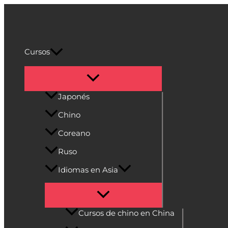
Alternar
Alternar
Alternar
Alternar
Alternar
Ir
menú
menú
menú
menú
menú
al
Cultura Asiática
contenido
Cursos
Japonés
Chino
Coreano
Ruso
Idiomas en Asia
Cursos de chino en China