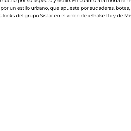
 mucho por su aspecto y estilo. En cuanto a la moda feme
iza por un estilo urbano, que apuesta por sudaderas, botas
looks del grupo Sistar en el video de «Shake It» y de Mi