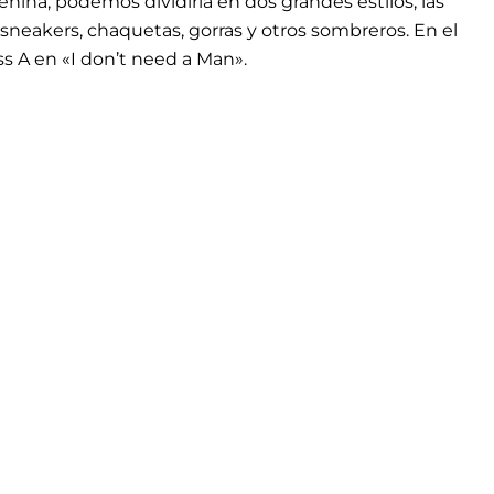
nina, podemos dividirla en dos grandes estilos, las
, sneakers, chaquetas, gorras y otros sombreros. En el
ss A en «I don’t need a Man».