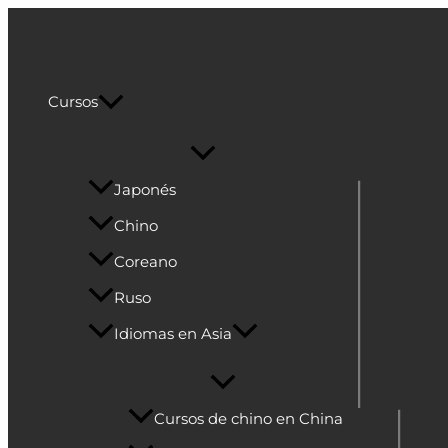
Alternar
Alternar
Alternar
Alternar
Alternar
Ir
menú
menú
menú
menú
menú
al
Cultura Asiática
contenido
Cursos
Japonés
Chino
Coreano
Ruso
Idiomas en Asia
Cursos de chino en China