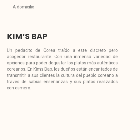
A domicilio
KIM’S BAP
Un pedacito de Corea traído a este discreto pero
acogedor restaurante. Con una inmensa variedad de
opciones para poder degustar los platos más auténticos
coreanos. En Kim’s Bap, los dueños están encantados de
transmitir a sus clientes la cultura del pueblo coreano a
través de sabias enseñanzas y sus platos realizados
con esmero.
Lo mejor:
Cocineros coreanos autóctonos.
“Un detalle muy bonito fue encontrar
en la mesa que había reservado mi
nombre escrito en castellano y en