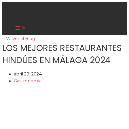
Main
Ir
Menu
al
contenido
Cultura Asiática
< Volver al Blog
LOS MEJORES RESTAURANTES
HINDÚES EN MÁLAGA 2024
abril 29, 2024
Gastronomía