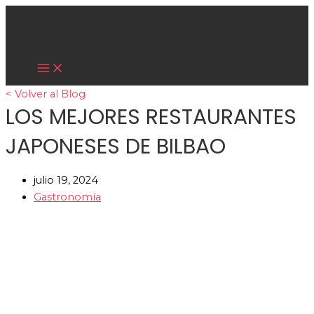
Main
Ir
Menu
al
contenido
Cultura Asiática
< Volver al Blog
LOS MEJORES RESTAURANTES
JAPONESES DE BILBAO
julio 19, 2024
Gastronomía