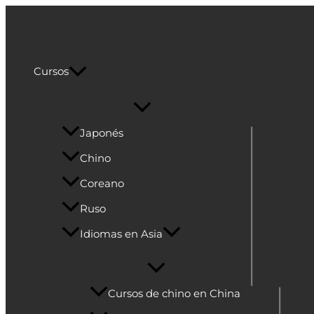
Alternar
Alternar
Alternar
Alternar
Alternar
Ir
menú
menú
menú
menú
menú
al
Cultura Asiática
contenido
Cursos
Japonés
Chino
Coreano
Ruso
Idiomas en Asia
Cursos de chino en China