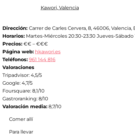
Kawori, Valencia
Dirección:
Carrer de Carles Cervera, 8, 46006, Valencia,
Horarios:
Martes-Miércoles 20:30-23:30 Jueves-Sábado 13
Precios:
€€ – €€€
Página web:
hkawori.es
Teléfonos:
961 144 816
Valoraciones
Tripadvisor: 4,5/5
Google: 4,7/5
Foursquare: 8,1/10
Gastroranking: 8/10
Valoración media:
8,7/10
Comer allí
Para llevar