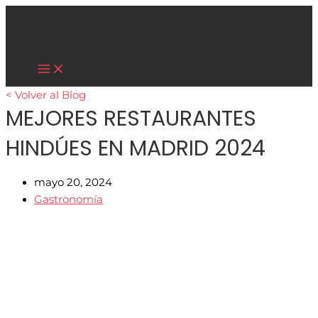
Main
Ir
Menu
al
contenido
Cultura Asiática
< Volver al Blog
MEJORES RESTAURANTES
HINDÚES EN MADRID 2024
mayo 20, 2024
Gastronomía