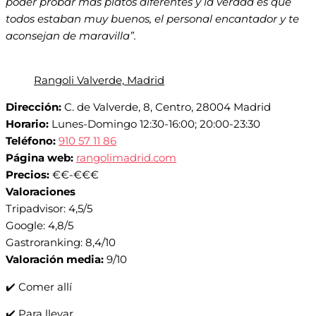
poder probar más platos diferentes y la verdad es que
todos estaban muy buenos, el personal encantador y te
aconsejan de maravilla”.
Rangoli Valverde, Madrid
Dirección:
C. de Valverde, 8, Centro, 28004 Madrid
Horario:
Lunes-Domingo 12:30-16:00; 20:00-23:30
Teléfono:
910 57 11 86
Página web:
rangolimadrid.com
Precios:
€€-€€€
Valoraciones
Tripadvisor: 4,5/5
Google: 4,8/5
Gastroranking: 8,4/10
Valoración media:
9/10
✔️ Comer allí
✔️ Para llevar