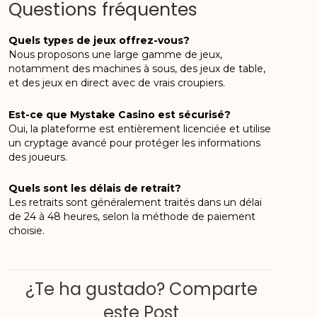
Questions fréquentes
Quels types de jeux offrez-vous?
Nous proposons une large gamme de jeux,
notamment des machines à sous, des jeux de table,
et des jeux en direct avec de vrais croupiers.
Est-ce que Mystake Casino est sécurisé?
Oui, la plateforme est entièrement licenciée et utilise
un cryptage avancé pour protéger les informations
des joueurs.
Quels sont les délais de retrait?
Les retraits sont généralement traités dans un délai
de 24 à 48 heures, selon la méthode de paiement
choisie.
¿Te ha gustado? Comparte
este Post