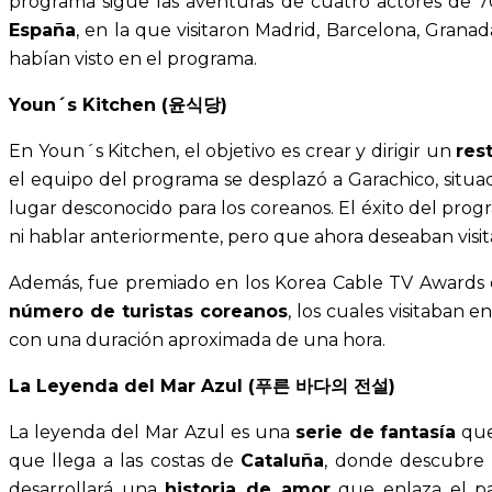
programa sigue las aventuras de cuatro actores de 70
España
, en la que visitaron Madrid, Barcelona, Grana
habían visto en el programa.
Youn´s Kitchen (윤식당)
En Youn´s Kitchen, el objetivo es crear y dirigir un
res
el equipo del programa se desplazó a Garachico, situad
lugar desconocido para los coreanos. El éxito del prog
ni hablar anteriormente, pero que ahora deseaban visitar
Además, fue premiado en los Korea Cable TV Awards de
número de turistas coreanos
, los cuales visitaban 
con una duración aproximada de una hora.
La Leyenda del Mar Azul (푸른 바다의 전설)
La leyenda del Mar Azul es una
serie de fantasía
que
que llega a las costas de
Cataluña
, donde descubre q
desarrollará una
historia de amor
que enlaza el pas