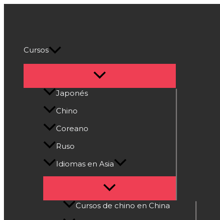
Alternar
Alternar
Alternar
Alternar
Alternar
Ir
menú
menú
menú
menú
menú
al
Cultura Asiática
contenido
Cursos
Japonés
Chino
Coreano
Ruso
Idiomas en Asia
Cursos de chino en China