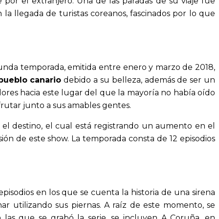
por el extranjero. Una de las paradas de su viaje fue
la llegada de turistas coreanos, fascinados por lo que
gunda temporada, emitida entre enero y marzo de 2018,
pueblo canario
debido a su belleza, además de ser un
dores hacia este lugar del que la mayoría no había oído
sfrutar junto a sus amables gentes.
el destino, el cual está registrando un aumento en el
isión de este show. La temporada consta de 12 episodios
pisodios en los que se cuenta la historia de una sirena
ar utilizando sus piernas. A raíz de este momento, se
 las que se grabó la serie, se incluyen A Coruña, en