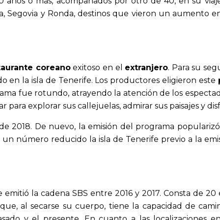
 años o más, acompañados por otro de 40, en su viaje 
da, Segovia y Ronda, destinos que vieron un aumento en 
taurante coreano
exitoso en el
extranjero
. Para su se
o en la isla de Tenerife. Los productores eligieron este
rama fue rotundo, atrayendo la atención de los especta
 para explorar sus callejuelas, admirar sus paisajes y di
 2018. De nuevo, la emisión del programa popularizó 
en un número reducido la isla de Tenerife previo a la em
 emitió la cadena SBS entre 2016 y 2017. Consta de 20 e
ue, al secarse su cuerpo, tiene la capacidad de camin
ado y el presente. En cuanto a las localizaciones en