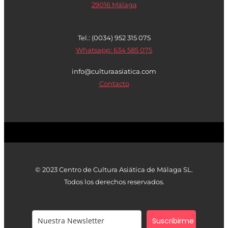
29016 Málaga
Tel.: (0034) 952 315 075
Whatsapp: 634 585 075
info@culturaasiatica.com
Contacto
© 2023 Centro de Cultura Asiática de Málaga SL.
Todos los derechos reservados.
Suscribirme