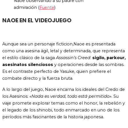
Naoe observando a su padre con
admiración (
Fuente
)
NAOE EN EL VIDEOJUEGO
Aunque sea un personaje ficticion,
Naoe es presentada
como una asesina ágil, letal y determinada, que representa
el estilo clásico de la saga
Assassin’s Creed
:
sigilo, parkour,
asesinatos silenciosos
y operaciones desde las sombras.
Es el contraste perfecto de Yasuke, quien prefiere el
combate directo y la fuerza bruta.
A lo largo del juego, Naoe encarna los ideales del Credo de
los Asesinos:
«Nada es verdad, todo está permitido»
. Su
viaje promete explorar temas como el honor, la rebelión y
el legado de los shinobi, todo enmarcado en uno de los
períodos más fascinantes de la historia japonesa.