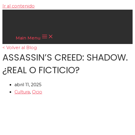
Ir al contenido
Cultura Asiática
Main Menu
< Volver al Blog
ASSASSIN’S CREED: SHADOW.
¿REAL O FICTICIO?
abril 11, 2025
Cultura
,
Ocio