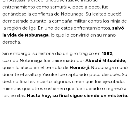
En Assassin’s Creed: Shadow, Yasuke inició su
entrenamiento como samurái y, poco a poco, fue
ganándose la confianza de Nobunaga. Su lealtad quedó
demostrada durante la campaña militar contra los ninja de
la región de Iga. En uno de estos enfrentamientos,
salvó
la vida de Nobunaga
, lo que lo convirtió en su mano
derecha.
Sin embargo, su historia dio un giro trágico en
1582
,
cuando Nobunaga fue traicionado por
Akechi Mitsuhide
,
quien lo atacó en el templo de
Honnō-ji
. Nobunaga murió
durante el asalto y Yasuke fue capturado poco después. Su
destino final es incierto: algunos creen que fue ejecutado,
mientras que otros sostienen que fue liberado o regresó a
los jesuitas.
Hasta hoy, su final sigue siendo un misterio.