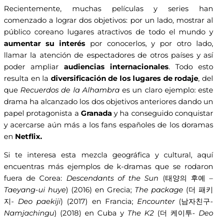
Recientemente, muchas películas y series han
comenzado a lograr dos objetivos: por un lado, mostrar al
público coreano lugares atractivos de todo el mundo y
aumentar su interés
por conocerlos, y por otro lado,
llamar la atención de espectadores de otros países y así
poder ampliar
audiencias internacionales
. Todo esto
resulta en la
diversificación de los lugares de rodaje
, del
que
Recuerdos de la Alhambra
es un claro ejemplo: este
drama ha alcanzado los dos objetivos anteriores dando un
papel protagonista a
Granada
y ha conseguido conquistar
y acercarse aún más a los fans españoles de los doramas
en
Netflix.
Si te interesa esta mezcla geográfica y cultural, aquí
encuentras más ejemplos de k-dramas que se rodaron
fuera de Corea:
Descendants of the Sun
(태양의 후예 –
Taeyang-ui huye
) (2016) en Grecia;
The package
(더 패키
지-
Deo paekiji
) (2017) en Francia;
Encounter
(남자친구-
Namjachingu
) (2018) en Cuba y
The K2
(더 케이투-
Deo