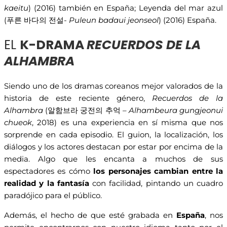
kaeitu
) (2016) también en España; Leyenda del mar azul
(푸른 바다의 전설-
Puleun badaui jeonseol
) (2016) España.
EL
K-DRAMA
RECUERDOS DE LA
ALHAMBRA
Siendo uno de los dramas coreanos mejor valorados de la
historia de este reciente género,
Recuerdos de la
Alhambra
(알함브라 궁전의 추억 –
Alhambeura gungjeonui
chueok
, 2018) es una experiencia en sí misma que nos
sorprende en cada episodio. El guion, la localización, los
diálogos y los actores destacan por estar por encima de la
media. Algo que les encanta a muchos de sus
espectadores es cómo
los personajes cambian entre la
realidad y la fantasía
con facilidad, pintando un cuadro
paradójico para el público.
Además, el hecho de que esté grabada en
España
, nos