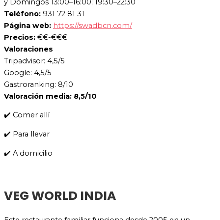
y Domingos 13:00–16:00; 19:30–22:30
Teléfono:
931 72 81 31
Página web:
https://swadbcn.com/
Precios:
€€-€€€
Valoraciones
Tripadvisor: 4,5/5
Google: 4,5/5
Gastroranking: 8/10
Valoración media: 8,5/10
✔️ Comer allí
✔️ Para llevar
✔️ A domicilio
VEG WORLD INDIA
Este restaurante familiar funciona desde 2005 en un