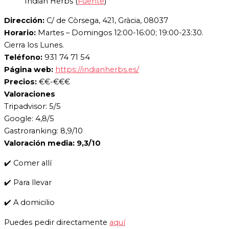
Indian Herbs (
Fuente
)
Dirección:
C/ de Còrsega, 421, Gràcia, 08037
Horario:
Martes – Domingos 12:00-16:00; 19:00-23:30.
Cierra los Lunes.
Teléfono:
931 74 71 54
Página web:
https://indianherbs.es/
Precios:
€€-€€€
Valoraciones
Tripadvisor: 5/5
Google: 4,8/5
Gastroranking: 8,9/10
Valoración media: 9,3/10
✔️ Comer allí
✔️ Para llevar
✔️ A domicilio
Puedes pedir directamente
aquí