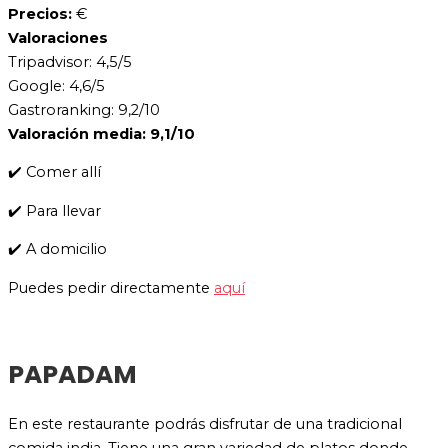
Precios:
€
Valoraciones
Tripadvisor: 4,5/5
Google: 4,6/5
Gastroranking: 9,2/10
Valoración media: 9,1/10
✔️ Comer allí
✔️ Para llevar
✔️ A domicilio
Puedes pedir directamente
aquí
PAPADAM
En este restaurante podrás disfrutar de una tradicional
comida india. Tiene una gran variedad de platos donde