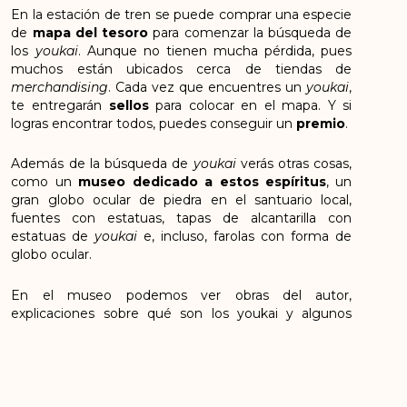
En la estación de tren se puede comprar una especie
de
mapa del tesoro
para comenzar la búsqueda de
los
youkai
. Aunque no tienen mucha pérdida, pues
muchos están ubicados cerca de tiendas de
merchandising
. Cada vez que encuentres un
youkai
,
te entregarán
sellos
para colocar en el mapa. Y si
logras encontrar todos, puedes conseguir un
premio
.
Además de la búsqueda de
youkai
verás otras cosas,
como un
museo dedicado a estos espíritus
, un
gran globo ocular de piedra en el santuario local,
fuentes con estatuas, tapas de alcantarilla con
estatuas de
youkai
e, incluso, farolas con forma de
globo ocular.
En el museo podemos ver obras del autor,
explicaciones sobre qué son los youkai y algunos
sitios para hacerte fotos con la temática del manga.
El museo está centrado, principalmente, en los
youkai
, pero también podemos ver otro tipo de
temáticas como las de sus obras relacionadas con la
guerra.