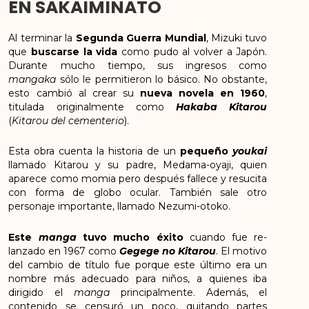
EN SAKAIMINATO
Al terminar la
Segunda Guerra Mundial
, Mizuki tuvo
que
buscarse la vida
como pudo al volver a Japón.
Durante mucho tiempo, sus ingresos como
mangaka
sólo le permitieron lo básico. No obstante,
esto cambió al crear su
nueva novela en 1960
,
titulada originalmente como
Hakaba Kitarou
(
Kitarou del cementerio
).
Esta obra cuenta la historia de un
pequeño
youkai
llamado Kitarou y su padre, Medama-oyaji, quien
aparece como momia pero después fallece y resucita
con forma de globo ocular. También sale otro
personaje importante, llamado Nezumi-otoko.
Este
manga
tuvo mucho éxito
cuando fue re-
lanzado en 1967 como
Gegege no Kitarou
. El motivo
del cambio de título fue porque este último era un
nombre más adecuado para niños, a quienes iba
dirigido el
manga
principalmente. Además, el
contenido se censuró un poco, quitando partes