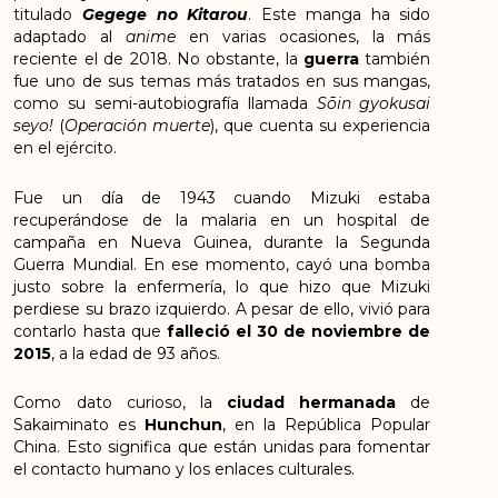
titulado
Gegege no Kitarou
. Este manga ha sido
adaptado al
anime
en varias ocasiones, la más
reciente el de 2018. No obstante, la
guerra
también
fue uno de sus temas más tratados en sus mangas,
como su semi-autobiografía llamada
Sōin gyokusai
seyo!
(
Operación muerte
), que cuenta su experiencia
en el ejército.
Fue un día de 1943 cuando Mizuki estaba
recuperándose de la malaria en un hospital de
campaña en Nueva Guinea, durante la Segunda
Guerra Mundial. En ese momento, cayó una bomba
justo sobre la enfermería, lo que hizo que Mizuki
perdiese su brazo izquierdo. A pesar de ello, vivió para
contarlo hasta que
falleció el 30 de noviembre de
2015
, a la edad de 93 años.
Como dato curioso, la
ciudad hermanada
de
Sakaiminato es
Hunchun
, en la República Popular
China. Esto significa que están unidas para fomentar
el contacto humano y los enlaces culturales.