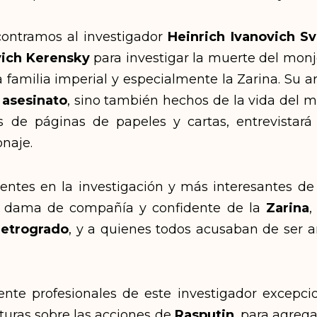
contramos al investigador
Heinrich Ivanovich Sv
vich Kerensky
para investigar la muerte del monje
a familia imperial y especialmente la Zarina. Su a
l
asesinato
, sino también hechos de la vida del m
os de páginas de papeles y cartas, entrevistará
naje.
es en la investigación y más interesantes de la
a dama de compañía y confidente de la
Zarina
,
Petrogrado
, y a quienes todos acusaban de ser
ente profesionales de este investigador excepci
turas sobre las acciones de
Rasputin
, para agreg