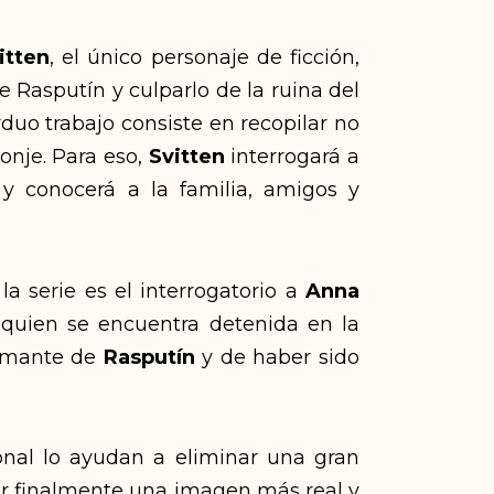
itten
, el único personaje de ficción,
 Rasputín y culparlo de la ruina del
rduo trabajo consiste en recopilar no
onje. Para eso,
Svitten
interrogará a
 y conocerá a la familia, amigos y
 serie es el interrogatorio a
Anna
 quien se encuentra detenida en la
 amante de
Rasputín
y de haber sido
onal lo ayudan a eliminar una gran
ar finalmente una imagen más real y