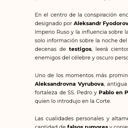
En el centro de la conspiración en
designado por
Aleksandr Fyodoro
Imperio Ruso y la influencia sobre l
solo información sobre la noche de
decenas de
testigos
, leerá cient
enemigos del célebre y oscuro perso
Uno de los momentos más prominent
Aleksandrovna Vyrubova
, antigu
fortaleza de SS. Pedro y
Pablo en 
quien lo introdujo en la Corte.
Las cualidades personales y altam
cantidad de
falsos rumores
y conje