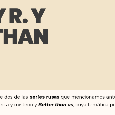
 R. Y
THAN
de dos de las
series rusas
que mencionamos ante
órica y misterio y
Better than us
,
cuya temática prin