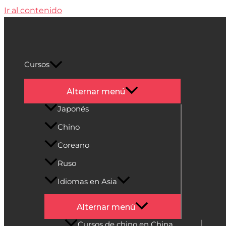
Ir al contenido
Cultura Asiática
Cursos
Alternar menú
Japonés
Chino
Coreano
Ruso
Idiomas en Asia
Alternar menú
Cursos de chino en China