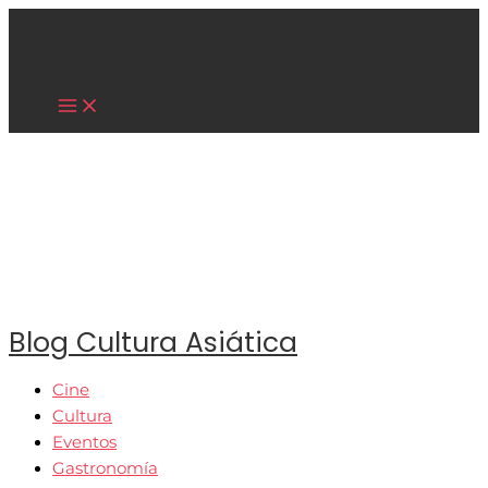
Main
Ir
Menu
al
contenido
Cultura Asiática
Blog Cultura Asiática
Cine
Cultura
Eventos
Gastronomía