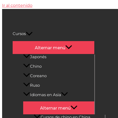
Ir al contenido
Cultura Asiática
Cursos
Alternar menú
Japonés
Chino
Coreano
Ruso
Idiomas en Asia
Alternar menú
Cursos de chino en China