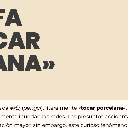
FA
CAR
ANA»
mada 碰瓷 (
pengci
), literalmente «
tocar porcelana
«,
mente inundan las redes. Los presuntos accident
zación mayor, sin embargo, este curioso fenómeno