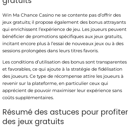
gratuits
Win Ma Chance Casino ne se contente pas d’offrir des
jeux gratuits; il propose également des bonus attrayants
qui enrichissent l’expérience de jeu. Les joueurs peuvent
bénéficier de promotions spécifiques aux jeux gratuits,
incitant encore plus à l’essai de nouveaux jeux ou à des
sessions prolongées dans leurs titres favoris.
Les conditions d’utilisation des bonus sont transparentes
et favorables, ce qui ajoute à la stratégie de fidélisation
des joueurs. Ce type de récompense attire les joueurs à
revenir sur la plateforme, en particulier ceux qui
apprécient de pouvoir maximiser leur expérience sans
coûts supplémentaires.
Résumé des astuces pour profiter
des jeux gratuits