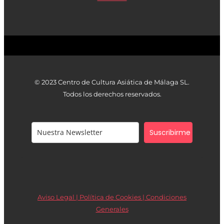
© 2023 Centro de Cultura Asiática de Málaga SL.
Todos los derechos reservados.
Suscribirme
Aviso Legal | Política de Cookies |
Condiciones
Generales