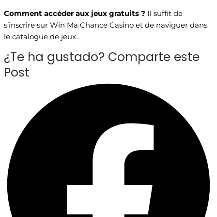
Comment accéder aux jeux gratuits ?
Il suffit de
s’inscrire sur Win Ma Chance Casino et de naviguer dans
le catalogue de jeux.
¿Te ha gustado? Comparte este
Post