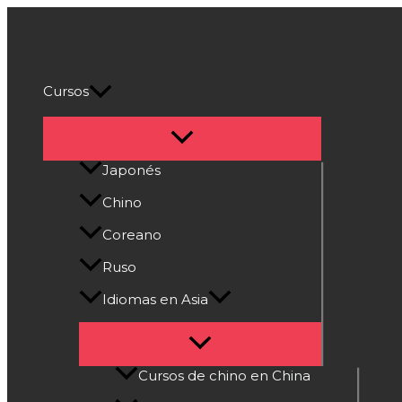
Alternar
Alternar
Alternar
Alternar
Alternar
Ir
menú
menú
menú
menú
menú
al
Cultura Asiática
contenido
Cursos
Japonés
Chino
Coreano
Ruso
Idiomas en Asia
Cursos de chino en China