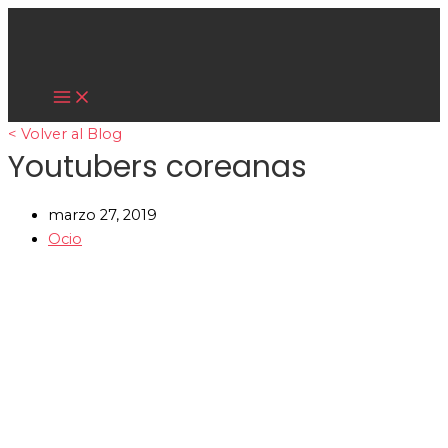
Main
Ir
Menu
al
contenido
Cultura Asiática
< Volver al Blog
Youtubers coreanas
marzo 27, 2019
Ocio