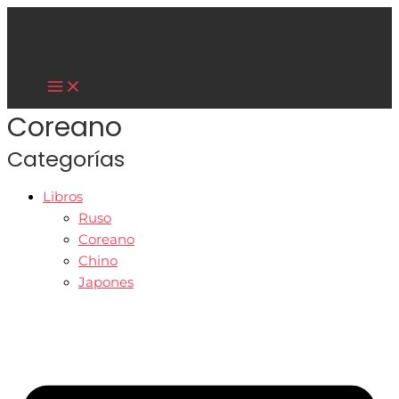
Main
Ir
Menu
al
contenido
Cultura Asiática
Coreano
Categorías
Libros
Ruso
Coreano
Chino
Japones