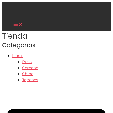
Main
Ir
Menu
al
contenido
Cultura Asiática
Tienda
Categorías
Libros
Ruso
Coreano
Chino
Japones