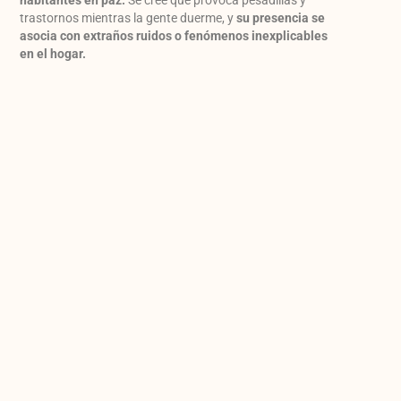
habitantes en paz.
Se cree que provoca pesadillas y
trastornos mientras la gente duerme, y
su presencia se
asocia con extraños ruidos o fenómenos inexplicables
en el hogar.