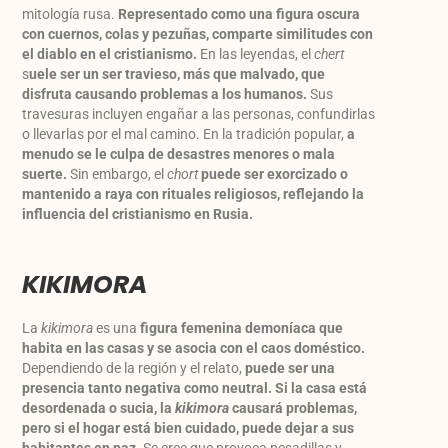
mitología rusa.
Representado como una figura oscura
con cuernos, colas y pezuñas, comparte similitudes con
el diablo en el cristianismo.
En las leyendas, el
chert
s
uele ser un ser travieso, más que malvado, que
disfruta causando problemas a los humanos.
Sus
travesuras incluyen engañar a las personas, confundirlas
o llevarlas por el mal camino. En la tradición popular,
a
menudo se le culpa de desastres menores o mala
suerte.
Sin embargo, el
chort
puede ser exorcizado o
mantenido a raya con rituales religiosos, reflejando la
influencia del cristianismo en Rusia.
KIKIMORA
La
kikimora
es una
figura femenina demoníaca que
habita en las casas y se asocia con el caos doméstico.
Dependiendo de la región y el relato,
puede ser una
presencia tanto negativa como neutral.
Si la casa está
desordenada o sucia, la
kikimora
causará problemas,
pero si el hogar está bien cuidado, puede dejar a sus