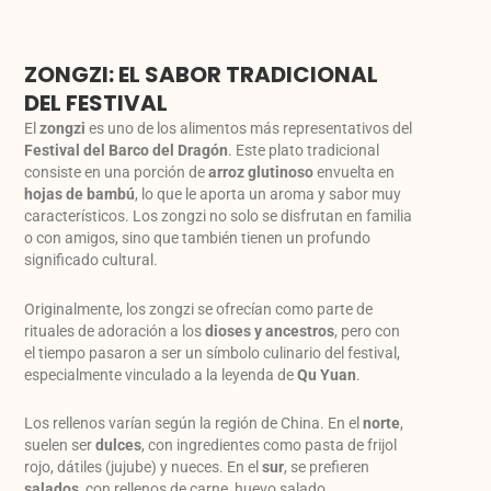
ZONGZI: EL SABOR TRADICIONAL
DEL FESTIVAL
El
zongzi
es uno de los alimentos más representativos del
Festival del Barco del Dragón
. Este plato tradicional
consiste en una porción de
arroz glutinoso
envuelta en
hojas de bambú
, lo que le aporta un aroma y sabor muy
característicos. Los zongzi no solo se disfrutan en familia
o con amigos, sino que también tienen un profundo
significado cultural.
Originalmente, los zongzi se ofrecían como parte de
rituales de adoración a los
dioses y ancestros
, pero con
el tiempo pasaron a ser un símbolo culinario del festival,
especialmente vinculado a la leyenda de
Qu Yuan
.
Los rellenos varían según la región de China. En el
norte
,
suelen ser
dulces
, con ingredientes como pasta de frijol
rojo, dátiles (jujube) y nueces. En el
sur
, se prefieren
salados
, con rellenos de carne, huevo salado,