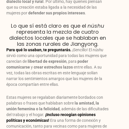
dialecto local y rural
. Por último, hay quienes piensan
que su creación estaba ligada a la necesidad de las
mujeres por
defender sus propios intereses
.
Lo que sí está claro es que el
nüshu
representa la mezcla de cuatro
dialectos locales que se hablaban en
las zonas rurales de Jiangyong.
Para qué lo usaban, te preguntarás.
¡Sencillo! El
nüshu
sirvió como una oportunidad para todas las mujeres que
carecían de
libertad de expresión
, para
poder
comunicarse
y
crear estrechos lazos
entre ellas. A su
vez, todas las obras escritas en este lenguaje solían
narrar los sentimientos amargos que las mujeres de la
época compartían entre ellas.
Estas mujeres se regalaban diariamente bordados con
palabras o frases que hablaban sobre
la amistad, la
unión femenina o la felicidad
, además de las dificultades
del trabajo y el hogar.
¡Incluso recogían opiniones
políticas y económicas!
Era una forma de conexión y
comunicación, tanto para vecinas como para mujeres de