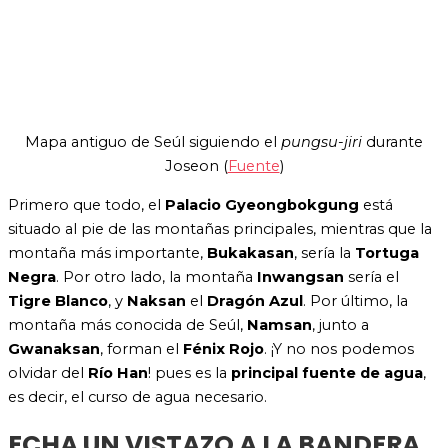
Mapa antiguo de Seúl siguiendo el
pungsu-jiri
durante
Joseon (
Fuente
)
Primero que todo, el
Palacio Gyeongbokgung
está
situado al pi
e de las montañas principales, mientras que la
montaña más importante,
Bukakasan
, sería la
Tortuga
Negr
a
. Por otro lado, la mon
taña
Inwangsan
sería el
Tigre Blanco
, y
Naksan
el
Dragón Azul
. Por último, la
montaña más
conocida de Seúl,
Namsan
, junto a
Gwanaksan
, forman
el
Fénix Rojo
. ¡Y no nos podemos
olvidar del
Río Han
! pues es la
principal fuente de agua
,
es decir, el curso de agua necesario.
ECHA UN VISTAZO A LA BANDERA