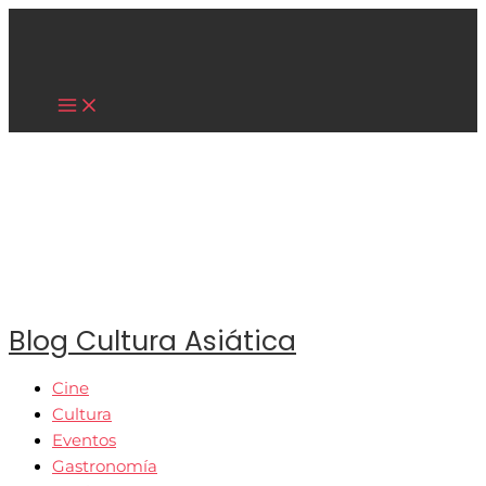
Main
Ir
Menu
al
contenido
Cultura Asiática
Blog Cultura Asiática
Cine
Cultura
Eventos
Gastronomía