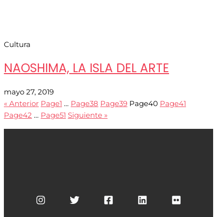
Cultura
NAOSHIMA, LA ISLA DEL ARTE
mayo 27, 2019
« Anterior
Page
1
…
Page
38
Page
39
Page
40
Page
41
Page
42
…
Page
51
Siguiente »