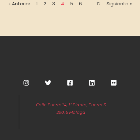
« Anterior
1
2
3
4
5
6
…
12
Siguiente »
Calle Puerto 14, 1ª Planta, Puerta 3
29016 Málaga